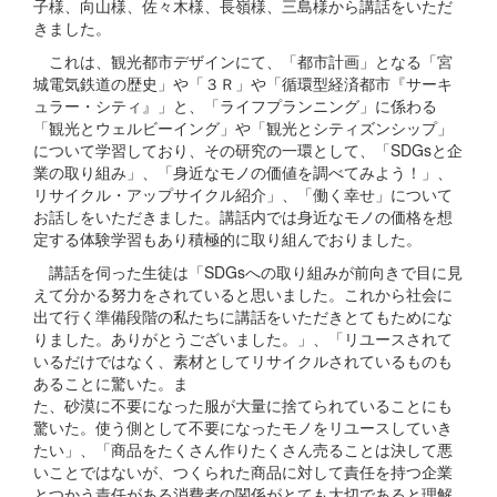
子様、向山様、佐々木様、長嶺様、三島様から講話をいただ
きました。
これは、観光都市デザインにて、「都市計画」となる「宮
城電気鉄道の歴史」や「３Ｒ」や「循環型経済都市『サーキ
ュラー・シティ』」と、「ライフプランニング」に係わる
「観光とウェルビーイング」や「観光とシティズンシップ」
について学習しており、その研究の一環として、「SDGsと企
業の取り組み」、「身近なモノの価値を調べてみよう！」、
リサイクル・アップサイクル紹介」、「働く幸せ」について
お話しをいただきました。講話内では身近なモノの価格を想
定する体験学習もあり積極的に取り組んでおりました。
講話を伺った生徒は「SDGsへの取り組みが前向きで目に見
えて分かる努力をされていると思いました。これから社会に
出て行く準備段階の私たちに講話をいただきとてもためにな
りました。ありがとうございました。」、「リユースされて
いるだけではなく、素材としてリサイクルされているものも
あることに驚いた。ま
た、砂漠に不要になった服が大量に捨てられていることにも
驚いた。使う側として不要になったモノをリユースしていき
たい」、「商品をたくさん作りたくさん売ることは決して悪
いことではないが、つくられた商品に対して責任を持つ企業
とつかう責任がある消費者の関係がとても大切であると理解