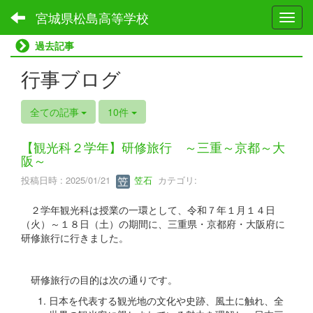
宮城県松島高等学校
Toggl
過去記事
行事ブログ
全ての記事
10件
【観光科２学年】研修旅行 ～三重～京都～大
阪～
投稿日時 : 2025/01/21
笠石
カテゴリ:
２学年観光科は授業の一環として、令和７年１月１４日
（火）～１８日（土）の期間に、三重県・京都府・大阪府に
研修旅行に行きました。
研修旅行の目的は次の通りです。
日本を代表する観光地の文化や史跡、風土に触れ、全