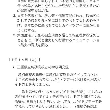
世界の観光客に親しまれている魅力を理解し、日本三
景の松島と比較しながら、松島がさらに発展するため
の課題探究を深める。
日本を代表するホテル業・伝統芸能に触れ、観光客に
対しての接客や食べ物に対してのおもてなしの心を学
び、３年次の松高おもてなしガイドツアーに生かせる
ようにする。
集団生活、班別の自主研修を通して相互理解を深める
とともに、仲間と協力して行動するコミュニケーショ
ン能力の育成を図る。
【１月１４日（火）】
三重県立鳥羽高校との学校間交流
鳥羽高校の高校生に鳥羽水族館をガイドしてもらい、
３年次の松高おもてなしガイドツアーにおける利用のガ
イドの姿を考えました。
「鳥羽高校の学生の方々のガイド中の配慮(「こちらの
方が撮りやすいですよ」等の声がけ。ドアを開けてくれ
る等)が素晴らしいと思い、おもてなしガイドツアーで是
非私もしていきたいと感じました。」（生徒の感想よ