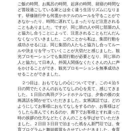
ご飯の時間、お風呂の時間、起床の時間、就寝の時間な
ど普段過ごしている家とは全く違う生活リズムになりま
す。研修旅行中も何度かホテルのルールを守ることがで
きなかったり、時間に遅れてしまったりなど注意される
こともありました。ですが、同じ班の人や同じ部屋の人
と協力し合うことによって、注意されることもだんだん
なくなっていきました。このことから私は、集団行動を
成功させるには、同じ集団の人たちと協力し合ってルー
ルや決まりを守っていくことが大切だと感じました。観
光プロモーションでも集団行動が必要となり、同じ班の
人と協力して日本人、外国人関係なくたくさんの人に声
をかけることができ、観光プロモーションを無事成功さ
せることができました。
２つ目は、おもてなしの心についてです。この４泊５
日の間でたくさんのおもてなしの心を見て、感じてきま
した。１日目の鳥羽グランドホテルでは、夕食の後の女
将講話を聞かせていただきました。女将講話では、どの
ようにしてお客様におもてなしをするのか、お客様はど
うしたら喜んでくれるのか、廊下でお客様とすれ違った
時の挨拶の仕方などたくさんのことを学ばせていただき
ました。２日目３日目で泊まった祇をん新門荘では、食
育プログラムと舞妓鑑賞をさせていただきました。食育