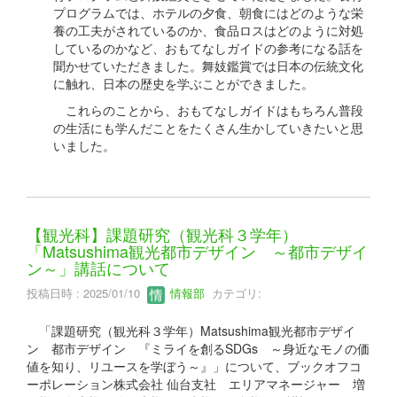
プログラムでは、ホテルの夕食、朝食にはどのような栄
養の工夫がされているのか、食品ロスはどのように対処
しているのかなど、おもてなしガイドの参考になる話を
聞かせていただきました。舞妓鑑賞では日本の伝統文化
に触れ、日本の歴史を学ぶことができました。
これらのことから、おもてなしガイドはもちろん普段
の生活にも学んだことをたくさん生かしていきたいと思
いました。
【観光科】課題研究（観光科３学年）
「Matsushima観光都市デザイン ～都市デザイ
ン～」講話について
投稿日時 : 2025/01/10
情報部
カテゴリ:
「課題研究（観光科３学年）Matsushima観光都市デザイ
ン 都市デザイン 『ミライを創るSDGs ～身近なモノの価
値を知り、リユースを学ぼう～』」について、ブックオフコ
ーポレーション株式会社 仙台支社 エリアマネージャー 増