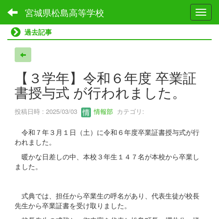
宮城県松島高等学校
Toggl
過去記事
【３学年】令和６年度 卒業証
書授与式 が行われました。
投稿日時 : 2025/03/03
情報部
カテゴリ:
令和７年３月１日（土）に令和６年度卒業証書授与式が行
われました。
暖かな日差しの中、本校３年生１４７名が本校から卒業し
ました。
式典では、担任から卒業生の呼名があり、代表生徒が校長
先生から卒業証書を受け取りました。