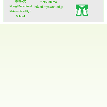
等学校
matsushima-
Miyagi Prefectural
h@od.myswan.ed.jp
Matsushima High
School