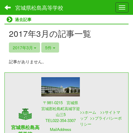
宮城県松島高等学校
Toggl
過去記事
2017年3月の記事一覧
2017年3月
5件
記事がありません。
〒981-0215 宮城県
宮城郡松島町高城字迎
>>
ホーム
>>
サイトマ
山三5
ップ
>>
プライバシーポ
TEL022-354-3307
リシー
宮城県松島高
MailAddress