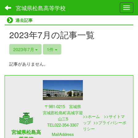
宮城県松島高等学校
Toggl
過去記事
2023年7月の記事一覧
2023年7月
1件
記事がありません。
〒981-0215 宮城県
宮城郡松島町高城字迎
>>
ホーム
>>
サイトマ
山三5
ップ
>>
プライバシーポ
TEL022-354-3307
リシー
宮城県松島高
MailAddress