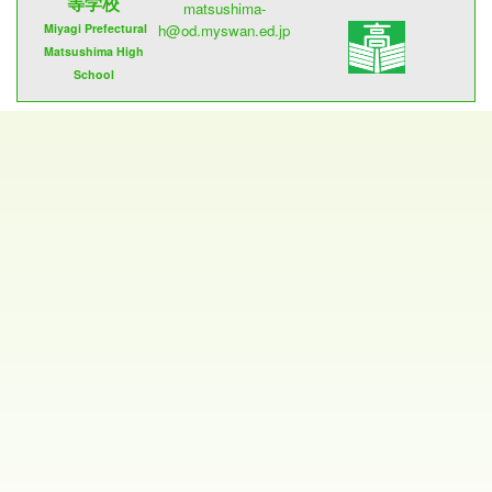
等学校
matsushima-
Miyagi Prefectural
h@od.myswan.ed.jp
Matsushima High
School