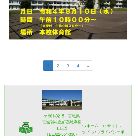
1
2
3
4
»
〒981-0215 宮城県
宮城郡松島町高城字迎
>>
ホーム
>>
サイトマ
山三5
ップ
>>
プライバシーポ
TEL022-354-3307