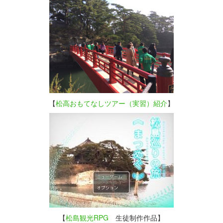
【
松高おもてなしツアー（実習）紹介
】
【
松島観光RPG
生徒制作作品】