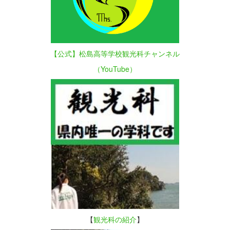
【公式】松島高等学校観光科チャンネル
（YouTube）
【
観光科の紹介
】