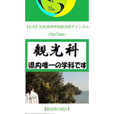
【公式】松島高等学校観光科チャンネル
（YouTube）
【
観光科の紹介
】