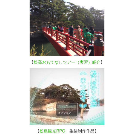
【
松高おもてなしツアー（実習）紹介
】
【
松島観光RPG
生徒制作作品】