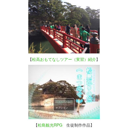
【
松高おもてなしツアー（実習）紹介
】
【
松島観光RPG
生徒制作作品】