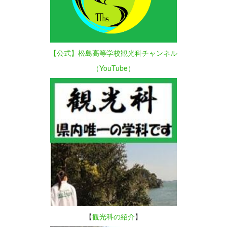
【公式】松島高等学校観光科チャンネル
（YouTube）
【
観光科の紹介
】