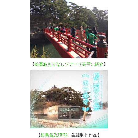
【
松高おもてなしツアー（実習）紹介
】
【
松島観光RPG
生徒制作作品】