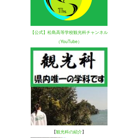
【公式】松島高等学校観光科チャンネル
（YouTube）
【
観光科の紹介
】