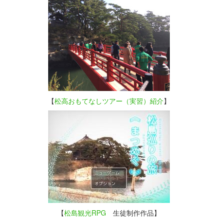
【
松高おもてなしツアー（実習）紹介
】
【
松島観光RPG
生徒制作作品】