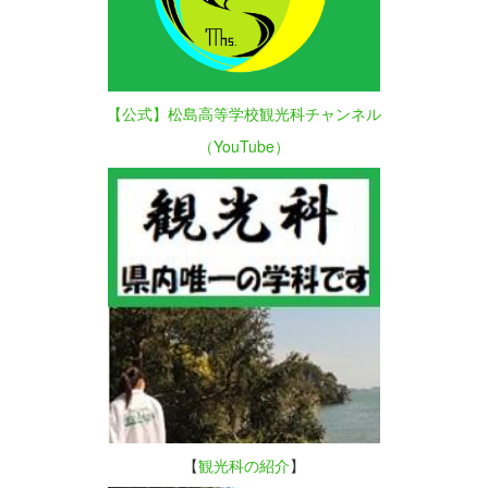
【公式】松島高等学校観光科チャンネル
（YouTube）
【
観光科の紹介
】