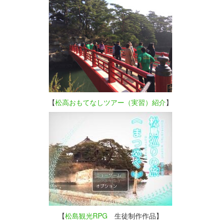
【
松高おもてなしツアー（実習）紹介
】
【
松島観光RPG
生徒制作作品】