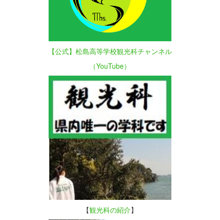
【公式】松島高等学校観光科チャンネル
（YouTube）
【
観光科の紹介
】