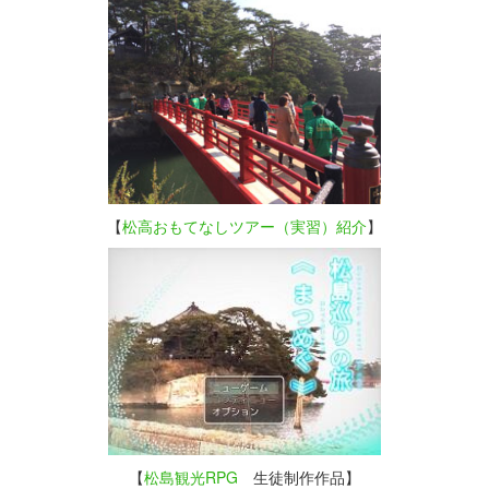
【
松高おもてなしツアー（実習）紹介
】
【
松島観光RPG
生徒制作作品】