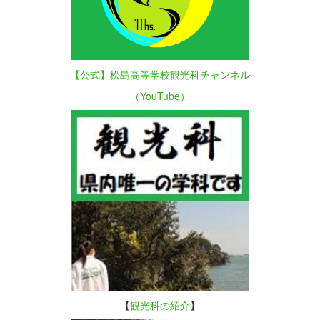
【公式】松島高等学校観光科チャンネル
（YouTube）
【
観光科の紹介
】