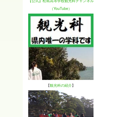
【公式】松島高等学校観光科チャンネル
（YouTube）
【
観光科の紹介
】