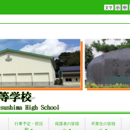
文字
行事予定・部活
保護者の皆様
卒業生の皆様
動
へ
へ