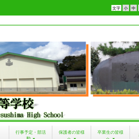
文字
行事予定・部活
保護者の皆様
卒業生の皆様
動
へ
へ