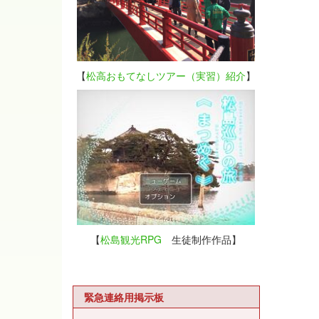
【
松高おもてなしツアー（実習）紹介
】
【
松島観光RPG
生徒制作作品】
緊急連絡用掲示板