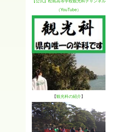
【公式】松島高等学校観光科チャンネル
（YouTube）
【
観光科の紹介
】