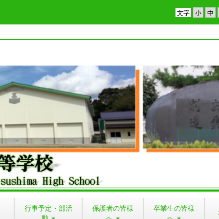
文字
行事予定・部活
保護者の皆様
卒業生の皆様
動
へ
へ