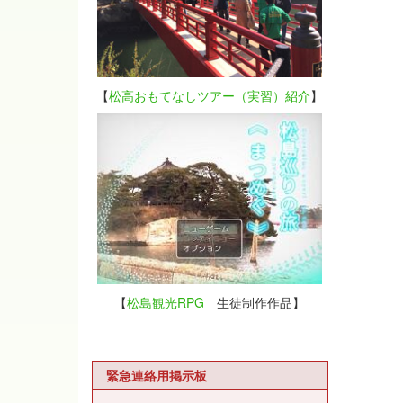
【
松高おもてなしツアー（実習）紹介
】
【
松島観光RPG
生徒制作作品】
緊急連絡用掲示板