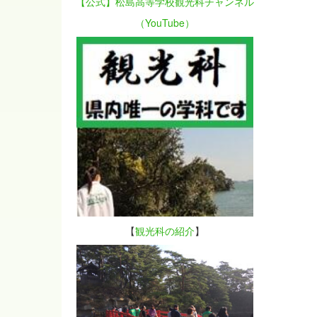
【公式】松島高等学校観光科チャンネル
（YouTube）
【
観光科の紹介
】