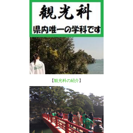
【
観光科の紹介
】