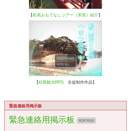
【
松高おもてなしツアー（実習）紹介
】
【
松島観光RPG
生徒制作作品】
緊急連絡用掲示板
緊急連絡用掲示板
RDF/RSS