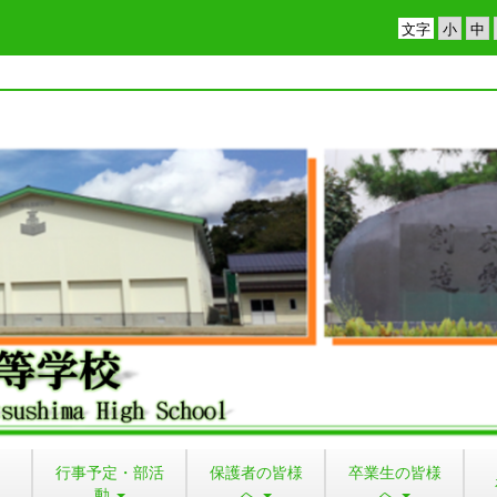
文字
行事予定・部活
保護者の皆様
卒業生の皆様
動
へ
へ