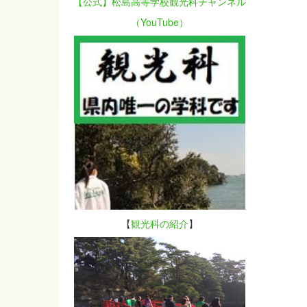
【公式】松島高等学校観光科チャンネル
（YouTube）
【
観光科の紹介
】