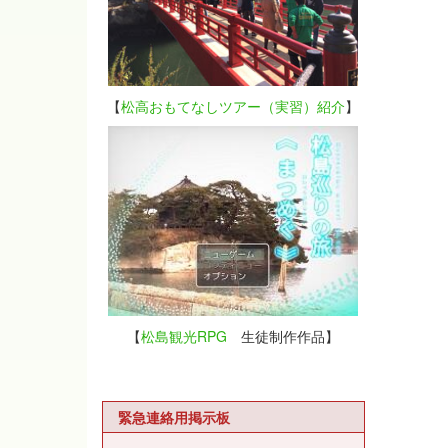
【
松高おもてなしツアー（実習）紹介
】
【
松島観光RPG
生徒制作作品】
緊急連絡用掲示板