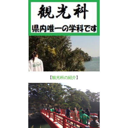
【
観光科の紹介
】