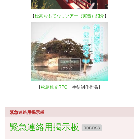
【
松高おもてなしツアー（実習）紹介
】
【
松島観光RPG
生徒制作作品】
緊急連絡用掲示板
緊急連絡用掲示板
RDF/RSS