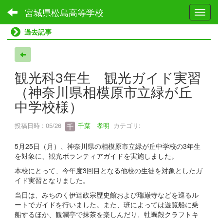
宮城県松島高等学校
Toggl
過去記事
観光科3年生 観光ガイド実習
（神奈川県相模原市立緑が丘
中学校様）
投稿日時 : 05/26
千葉 孝明
カテゴリ:
5月25日（月）、神奈川県の相模原市立緑が丘中学校の3年生
を対象に、観光ボランティアガイドを実施しました。
本校にとって、今年度3回目となる他校の生徒を対象としたガ
イド実習となりました。
当日は、みちのく伊達政宗歴史館および瑞巌寺などを巡るル
ートでガイドを行いました。また、班によっては遊覧船に乗
船するほか、観瀾亭で抹茶を楽しんだり、牡蠣殻クラフトキ