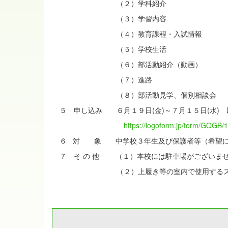
（２）学科紹介
（３）学習内容
（４）教育課程・入試情報
（５）学校生活
（６）部活動紹介（動画）
（７）進路
（８）部活動見学、個別相談会
５ 申し込み ６月１９日(金)～７月１５日(水) 
https://logoform.jp/form/GQGB
６ 対 象 中学校３年生及び保護者等（希望に
７ そ の 他 （１）本校には駐車場がございま
（２）上履き等の室内で使用するスリッ