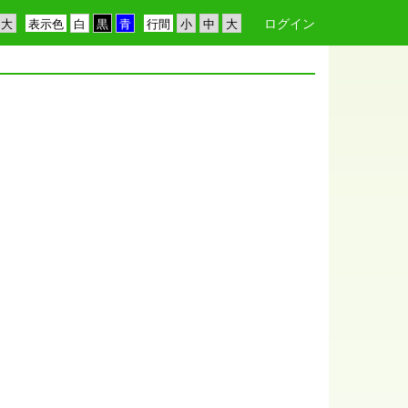
ログイン
表示色
行間
。