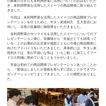
の農家の方からも未利用野菜に活用についてのお話をいただ
き、未利用野菜を活用したスイーツの商品開発に取り組んで
きました。
今回は、未利用野菜を活用したスイーツの商品開発プレゼ
ンテーションを行うために、牛タン炭焼利久 五大堂店にお
伺いし、店長の佐藤様に御指導をいただきました。
未利用野菜のサツマイモを活用したスイーツについてのプ
レゼンテーション後に、佐藤様から「生徒がとても頑張って
いる」とのお褒めのお言葉や感想とともに今後の商品開発に
向けたアドバイスをいただきました。具体的には、牛タン炭
焼利久では、形が不揃いな苺は「いちご餡」に加工してフー
ドロス削減に努めていることをうかがいました。
生徒は初めての商品開発プレゼンテーションあったことか
ら、「緊張はしましたが原稿を焦らずに読むことができプレ
ゼンテーションがうまくできました。」との感想がありまし
た。