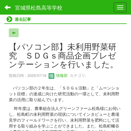
宮城県松島高等学校
Toggl
過去記事
【パソコン部】未利用野菜研
究 ＳＤＧｓ商品企画プレゼ
ンテーションを行いました。
投稿日時 : 2025/07/18
情報部
カテゴリ:
パソコン部の２年生は、「ＳＤＧｓ活動」と「ムーンショ
ット目標」の達成に向けた研究活動の一環として、未利用野
菜の活用に取り組んでいます。
昨年度は、農事組合法人グリーンファーム松島様にお伺い
し、松島町の未利用野菜の現状についてインタビューと農場
見学のフィールドワークを行い、未利用野菜を肥料にして活
用する取り組みを学ぶことができました。また、松島町幡谷