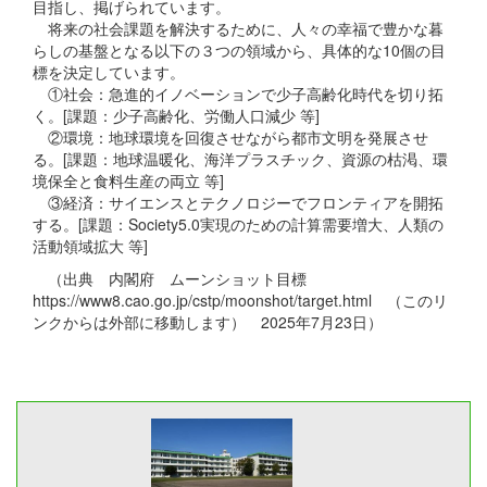
目指し、掲げられています。
将来の社会課題を解決するために、人々の幸福で豊かな暮
らしの基盤となる以下の３つの領域から、具体的な10個の目
標を決定しています。
①社会：急進的イノベーションで少子高齢化時代を切り拓
く。[課題：少子高齢化、労働人口減少 等]
②環境：地球環境を回復させながら都市文明を発展させ
る。[課題：地球温暖化、海洋プラスチック、資源の枯渇、環
境保全と食料生産の両立 等]
③経済：サイエンスとテクノロジーでフロンティアを開拓
する。[課題：Society5.0実現のための計算需要増大、人類の
活動領域拡大 等]
（出典 内閣府 ムーンショット目標
https://www8.cao.go.jp/cstp/moonshot/target.html （このリ
ンクからは外部に移動します） 2025年7月23日）