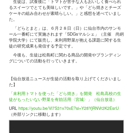
生徒は、試食後に「トマトが苦手な人もおいしく食べられ
るスイーツでとても美味しいです。」や「どら焼きとチーズ
ケーキの組み合わせが素晴らしい。」と感想を述べていまし
た。
「どらとまと」は、６月２８日（日）に仙台市内のサンモ
ール一番町にて実施されます「SDGsマルシェ」（主催 尚絅
学院大学）にて販売し、未利用野菜が抱える課題に関する生
徒の研究成果も発信する予定です。
今後も、生徒は松島町に関わる商品の開発やブランディン
グについての活動を行っていきます。
【仙台放送ニュースが生徒の活動を取り上げてくださいまし
た】
「未利用トマトを使った「どら焼き」を開発 松島高校の生
徒がもったいない野菜を有効活用〈宮城〉」（仙台放送）
URL
https://youtu.be/Vi7S31v70xE?si=Y28YjRNVr2K2EsrU
（外部リンクに移動します）