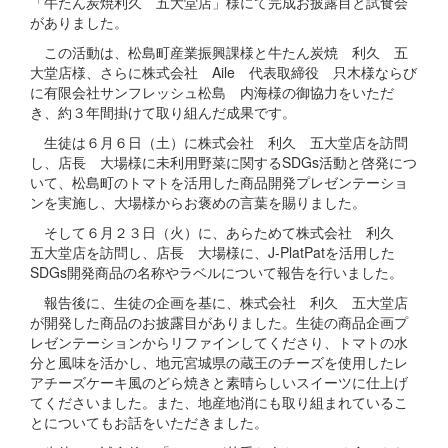
「牛たん炭焼利久 五大堂店」様にて完成お披露目と試食会
がありました。
この活動は、松島町産業振興課様と牛たん炭焼 利久 五
大堂店様、さらに株式会社 Aile 代表取締役 只木様ならび
に有限会社サンフレッシュ松島 内海様の御協力をいただ
き、約３年間掛けて取り組んだ成果です。
生徒は６月６日（土）に株式会社 利久 五大堂店を訪問
し、店長 大場様に未利用野菜に関するSDGs活動と啓発につ
いて、松島町のトマトを活用した商品開発プレゼンテーショ
ンを実施し、大場様からお褒めの言葉を賜りました。
そして６月２３日（火）に、あらためて株式会社 利久
五大堂店を訪問し、店長 大場様に、J-PlatPatを活用した
SDGs開発商品の名称やラベルについて報告を行いました。
報告後に、生徒の企画を基に、株式会社 利久 五大堂店
が開発した商品のお披露目がありました。生徒の商品企画プ
レゼンテーションからリファインしてくださり、トマトの水
分と風味を活かし、地元宮城県の蔵王のチーズを使用したレ
アチーズケーキ風のどら焼きと素晴らしいスイーツに仕上げ
てくださいました。また、地産地消にも取り組まれているこ
とについてもお話をいただきました。