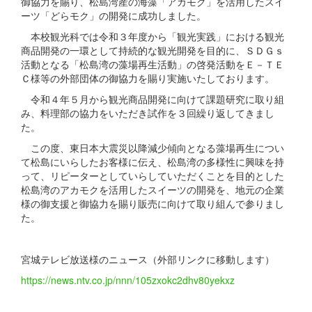
御協力を賜り、松島湾産の海藻「アカモク」を活用したスイ
ーツ「どらモク」の開発に成功しました。
本校観光科では令和３年度から「観光実践」における観光
商品開発の一環として持続的な観光開発を目的に、ＳＤＧｓ
活動となる「松島湾の藻場再生活動」の啓発活動をＥ－ＴＥ
Ｃ様等の外部団体の御協力を賜り実施いたしております。
令和４年５月から観光商品開発に向けて課題研究に取り組
み、料理部の協力をいただき試作を３回繰り返してきまし
た。
この度、東日本大震災以降減少傾向となる藻場再生につい
て松島にいらしたお客様に伝え、松島湾の多様性に興味を持
って、リピーターとしていらしていただくことを目的とした
松島湾のアカモクを活用したスイーツの開発を、地元の企業
様の御支援と御協力を賜り販売に向けて取り組んで参りまし
た。
宮城テレビ放送様のニュース（外部リンクに移動します）
https://news.ntv.co.jp/nnn/105zxokc2dhv80yekxz