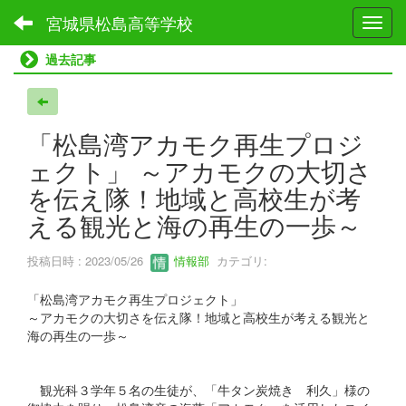
宮城県松島高等学校
Toggl
過去記事
「松島湾アカモク再生プロジ
ェクト」 ～アカモクの大切さ
を伝え隊！地域と高校生が考
える観光と海の再生の一歩～
投稿日時 : 2023/05/26
情報部
カテゴリ:
「松島湾アカモク再生プロジェクト」
～アカモクの大切さを伝え隊！地域と高校生が考える観光と
海の再生の一歩～
観光科３学年５名の生徒が、「牛タン炭焼き 利久」様の