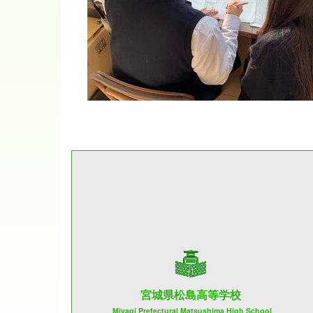
宮城県松島高等学校
Miyagi Prefectural Matsushima High School