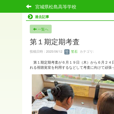
宮城県松島高等学校
過去記事
一覧へ
第１期定期考査
投稿日時 : 2025/06/12
笠石
カテゴリ:
第１期定期考査が６月１９日（木）から６月２４日
れる視聴覚室を利用するなどして考査に向けて頑張