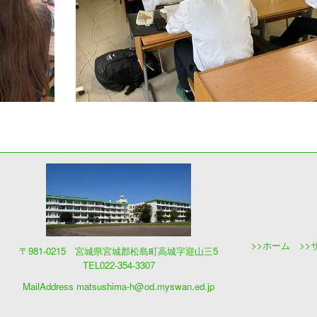
>>
ホーム
>>
〒981-0215 宮城県宮城郡松島町高城字迎山三5
TEL022-354-3307
MailAddress
matsushima-h@od.myswan.ed.jp